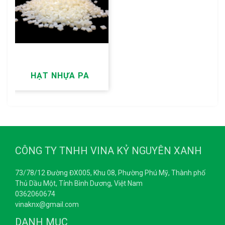
HẠT NHỰA PA
CÔNG TY TNHH VINA KỶ NGUYÊN XANH
73/78/12 Đường ĐX005, Khu 08, Phường Phú Mỹ, Thành phố
Thủ Dầu Một, Tỉnh Bình Dương, Việt Nam
0362060674
vinaknx@gmail.com
DANH MỤC