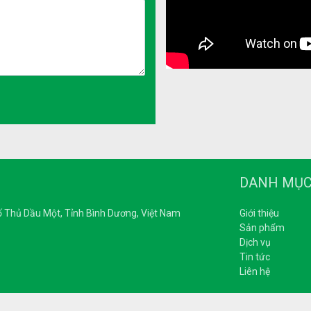
DANH MỤ
 Thủ Dầu Một, Tỉnh Bình Dương, Việt Nam
Giới thiệu
Sản phẩm
Dịch vụ
Tin tức
Liên hệ