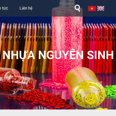
n tức
Liên hệ
NHỰA NGUYÊN SINH