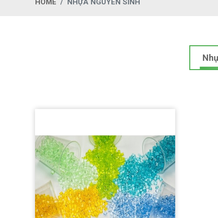
HOME
NHỰA NGUYÊN SINH
Nhự